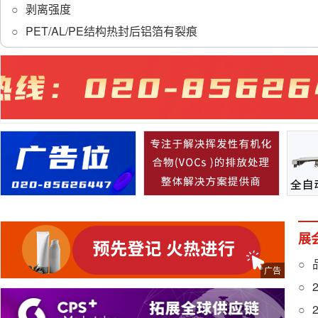
剥离强度
PET/AL/PE结构热封后铝箔有裂痕
展
品