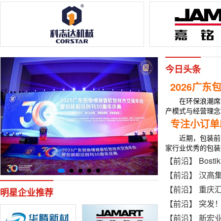
今日头条
2026广
在环保浪潮席
产模式与经营理念
题。本次会议以“
专注小订单
近期，包装前
家行业优秀的包装企
这三家彩印企业会
【前沿】
Bostik
【前沿】
汉高集团成功
【前沿】
重庆汇科
明星企业推荐
【前沿】
突发
【前沿】
新宏业：新品纷呈