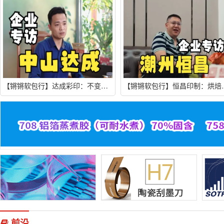
【锵锵软包行】达成彩印：不变就要被淘汰！
【锵锵软包行】恒
前沿