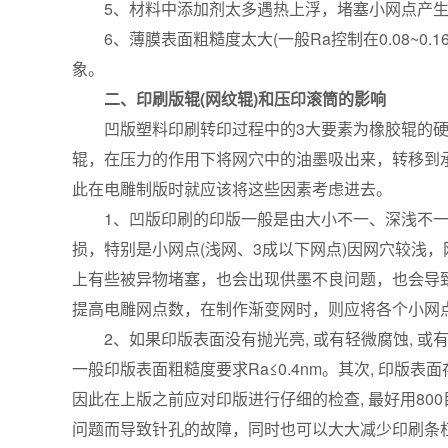
5、材料中添加剂太多遇热上浮，堵塞小网点产生
6、薄膜表面粗糙度太大(一般Ra控制在0.08~0.
象。
二、印刷版辊(网纹辊)和压印滚筒的影响
凹版塑料印刷转印过程中的3大要素为橡胶辊的硬
辊，在压力的作用下将网穴中的油墨吸出来，转移到承
此在电雕制版时就应该将这些因素考虑进去。
1、凹版印刷的印版一般是由大小不一、深浅不一
损，特别是小网点(浅网、3成以下网点)因网穴较浅
上有些被异物堵塞，也会出现供墨不良问题，也会导致
提高电雕网点数，在制作渐变网时，则应将各个小网
2、如果印版表面没有抛光亮, 或有轻微腐蚀, 或
一般印版表面粗糙度要求Ra≤0.4nm。其次, 印版
因此在上版之前应对印版进行仔细的检查, 最好用800
问题而导致针孔的故障，同时也可以大大减少印刷条