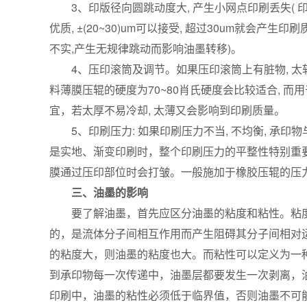
3、印版径向圆跳动度大, 产生小网点印刷丢失( 印不
优质, ±(20~30)um可以接受, 超过30um就
不实,产生无规律跳动而影响油墨转移)。
4、压印滚筒及调节。如果压印滚筒上有脏物, 太软
料薄膜压辊的硬度为70~80肖氏硬度会比较适合, 而用
宜，若太厚不易冷却, 太薄又会影响到印刷质量。
5、印刷压力: 如果印刷压力不当, 不均衡, 承印物
是实地、渐变印刷时，整个印刷压力的平整性特别重
膜通过压印部位时会打皱。一般施加于橡胶压辊的压力
三、油墨的影响
要了解油墨，首先应区分油墨的粘度和粘性。粘度
的，是流体分子间相互作用而产生阻碍其分子间相对
的粘度大，则油墨的粘度也大。而粘性可以定义为一
到承印物每一次传递中，油墨层都要发生一次剥离，
印刷中，油墨的粘性必须低于临界值，否则油墨不可