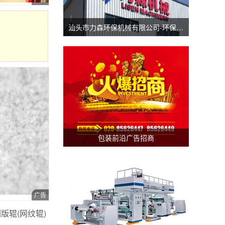
汕头市力森环保机械有限公司-环保分切机-汕头涂布机
包装前沿广告招商
版辊(网纹辊)