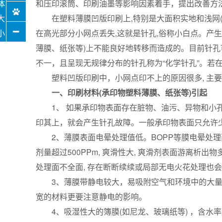
和压印滚筒、印刷油墨等影响因素着手，提出改善方
在塑料薄膜凹版印刷上,特别是大面积实地和浅网(高
在高光部分小网点丢失,这就是针孔,俗称小白点。产
薄膜、纸张等)上不能良好地转移而造成的。目前针孔
不一，且呈现无规律分布的针孔称为“化学针孔”。若
塑料凹版印刷中，小网点印不上的原因很多, 主要
一、印刷材料(承印物塑料薄膜、纸张等)引起
1、 如果承印物表面存在脏物、油污、异物和小孔
印其上，就会产生针孔故障。一般承印物表面只允许
2、薄膜表面电晕处理值低。BOPP等膜电晕处理面低于3
剂量超过500PPm, 爽滑性大, 爽滑剂表面游离析出
处理面不全面, 存在断断续续或局部无电火花处理也
3、薄膜带静电较大，易吸附空气和环境中的大量灰
宽的材料更要注意静电的影响。
4、吸湿性大的簿膜(如尼龙、玻璃纸等) ，含水率