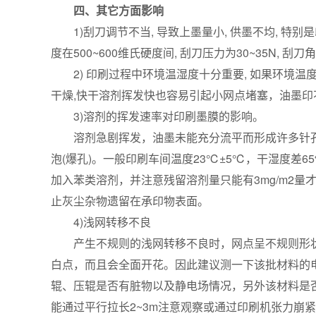
四、其它方面影响
1)刮刀调节不当, 导致上墨量小, 供墨不均, 
度在500~600维氏硬度间, 刮刀压力为30~35N, 刮
2) 印刷过程中环境温湿度十分重要, 如果环境温度低
干燥,快干溶剂挥发快也容易引起小网点堵塞，油墨印
3)溶剂的挥发速率对印刷墨膜的影响。
溶剂急剧挥发，油墨未能充分流平而形成许多针孔
泡(爆孔)。一般印刷车间温度23℃±5℃，干湿度差
加入苯类溶剂，并注意残留溶剂量只能有3mg/m2
止灰尘杂物遗留在承印物表面。
4)浅网转移不良
产生不规则的浅网转移不良时，网点呈不规则形状,
白点，而且会全面开花。因此建议测一下该批材料的电晕
辊、压辊是否有脏物以及静电场情况，另外该材料是
能通过平行拉长2~3m注意观察或通过印刷机张力崩紧