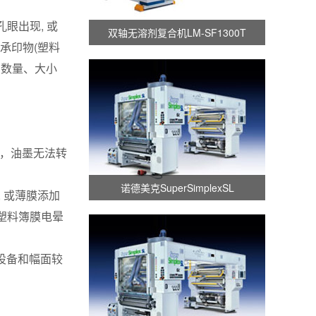
眼出现, 或
双轴无溶剂复合机LM-SF1300T
承印物(塑料
同数量、大小
，油墨无法转
诺德美克SuperSimplexSL
, 或薄膜添加
。塑料簿膜电晕
设备和幅面较
。