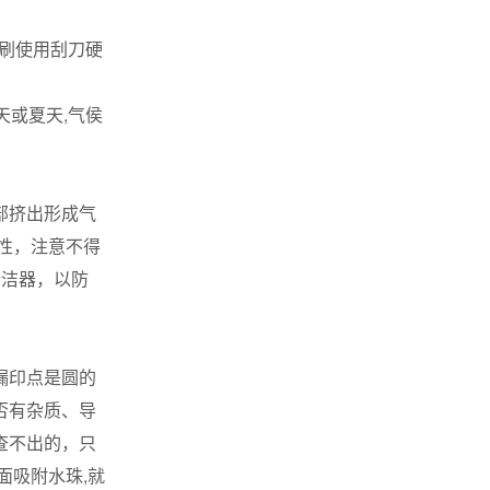
印刷使用刮刀硬
天或夏天,气侯
部挤出形成气
平性，注意不得
清洁器，以防
漏印点是圆的
否有杂质、导
查不出的，只
面吸附水珠,就