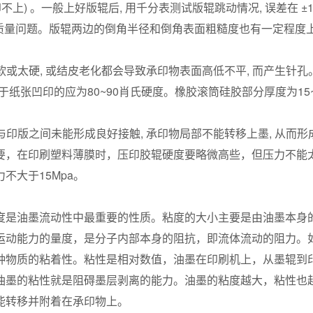
上) 。一般上好版辊后, 用千分表测试版辊跳动情况, 误差在 ±1
会产生印刷质量问题。版辊两边的倒角半径和倒角表面粗糙度也有一定程度
或太硬, 或结皮老化都会导致承印物表面高低不平, 而产生针孔
于纸张凹印的应为80~90肖氏硬度。橡胶滚筒硅胶部分厚度为15~
与印版之间未能形成良好接触, 承印物局部不能转移上墨, 从而形成
要，在印刷塑料薄膜时，压印胶辊硬度要略微高些，但压力不能
不大于15Mpa。
是油墨流动性中最重要的性质。粘度的大小主要是由油墨本身
运动能力的量度，是分子内部本身的阻抗，即流体流动的阻力。
种物质的粘着性。粘性是相对数值，油墨在印刷机上，从墨辊到
油墨的粘性就是阻碍墨层剥离的能力。油墨的粘度越大，粘性也
能转移并附着在承印物上。