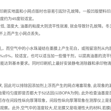
特别是印刷实地面和小网点版时也容易引起针孔故障。一般凹版塑料
刀角度约为45度较适宜。
, 湿度大, 油墨的粘度大则流平性就差, 就会导致针孔故障。冬
不上而产生小网点丢失。
，而空气中的小水珠凝结在墨膜上产生花白，或残留溶剂从内
65%±5%，较适宜，也可以适当加一些慢干剂，以提高油墨的流
量才能达到基本要求。同时印刷机上最好安装静电消除器和承印物
 因此可以排除因添加剂上浮而产生的网点堵塞现象, 此现象的
均匀度即是否都大于52达因(以BOPA为例), 此外检查油墨是
否存在间段性纵向厚薄现象，间段性纵向厚薄现象在测厚仪上是
观察。此外,空气中的湿度较大,尼龙膜又是吸潮性大的材料,若膜