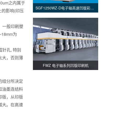
0um之内属于
SGF1250WZ-D电子轴高速凹版彩印机
上的影响(印压
。一般印刷塑
18mm为
针孔, 特别
太大，否则薄
FWZ 电子轴系列凹版印刷机
的组分所决定
如油墨连结料
印版，从印版
越大。在高速