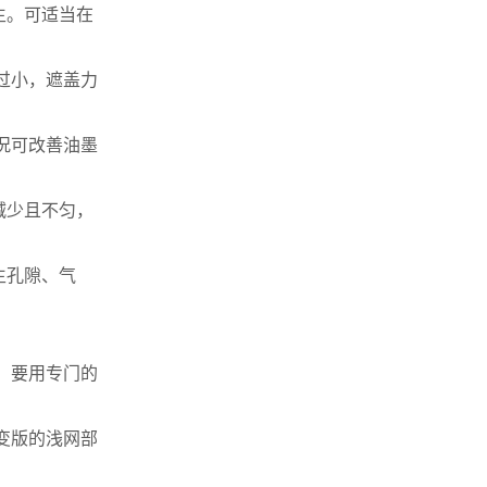
生。可适当在
过小，遮盖力
况可改善油墨
减少且不匀，
生孔隙、气
，要用专门的
变版的浅网部