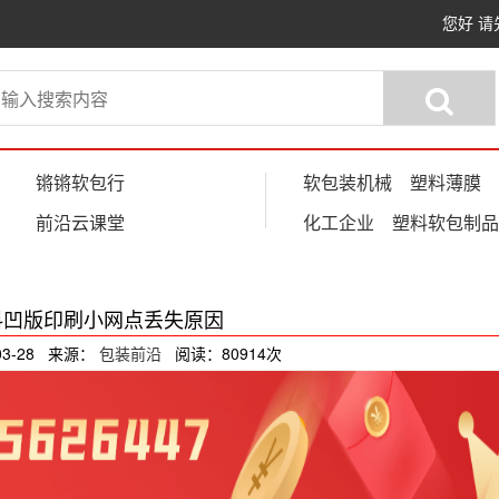
您好
请
锵锵软包行
软包装机械
塑料薄膜
前沿云课堂
化工企业
塑料软包制品
料凹版印刷小网点丢失原因
03-28 来源：
包装前沿
阅读：80914次