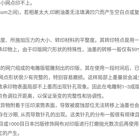
小网点印不上。
16um之间)，若相差太大,印刷油墨无法填满凹穴而产生空白点或
度、所施加压力的大小、转印材料的平整度。其转印特点是用一
印物上，由于印版网穴形状的特殊性，油墨的转移一般仅有50%
的网穴组成的电雕版辊雕刻出的印版，其在使用一段时间后，已
，网点形状很少有完整的，特别容易磨损。这样局部上墨量就会减
承印物表面局部不上墨而出现针孔现象。因此在电雕制1~3成
点色调拉开距离，以保证渐变的完整性和协调性。
有异物附着于压印滚筒表面，导致被腐蚀部位无法转移上油墨也
表面存在沙眼, 从而导致针孔的出现。这类针孔的分布一般很有规律
目或1000目日本凹版修饰网布对印版进行打磨抛光数次后再使用
杠的产生。