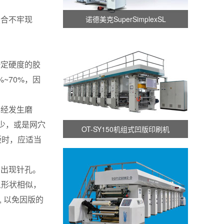
复合不牢现
诺德美克SuperSimplexSL
定硬度的胶
~70%，因
经发生磨
少，或是网穴
OT-SY150机组式凹版印刷机
版时，应适当
会出现针孔。
且形状相似，
, 以免因版的