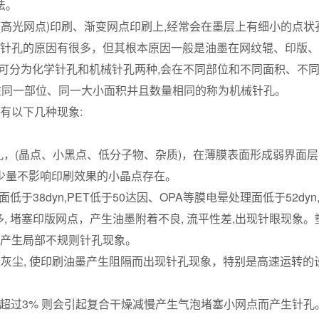
法。
光网点)印刷、渐变网点印刷上,经常会在墨层上有细小的点状孔
生针孔的原因有很多，但其根本原因一般是油墨在网纹辊、印版、
可分为化学针孔和机械针孔两种,会在不同部位和不同面积、不
在同一部位、同一大小面积并且数量相同的称为机械针孔。
有以下几种现象:
，(晶点、小黑点、低分子物、杂质)，在薄膜表面形成弱界面层
少量不影响印刷效果的小晶点存在。
8dyn,PET低于50达因、OPA等膜电晕处理面低于52dyn
物多, 堵塞印版网点，产生油墨附着不良, 流平性差,出现针眼现象
会产生局部不规则针孔现象。
尘, 使印刷油墨产生阻隔而出现针孔现象，特别是高速运转的
超过3% 则会引起复合干燥减慢产生气泡堵塞小网点而产生针孔