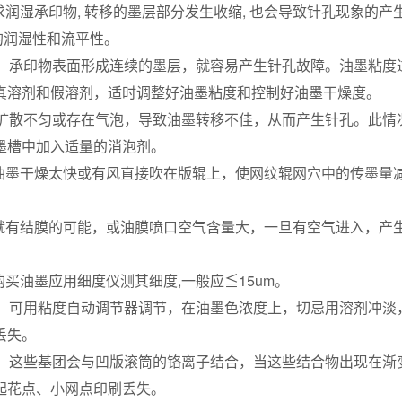
求润湿承印物, 转移的墨层部分发生收缩, 也会导致针孔现象的产
墨的润湿性和流平性。
印版、承印物表面形成连续的墨层，就容易产生针孔故障。油墨粘度
真溶剂和假溶剂，适时调整好油墨粘度和控制好油墨干燥度。
扩散不匀或存在气泡，导致油墨转移不佳，从而产生针孔。此情
墨槽中加入适量的消泡剂。
墨干燥太快或有风直接吹在版辊上，使网纹辊网穴中的传墨量
有结膜的可能，或油膜喷口空气含量大，一旦有空气进入，产
油墨应用细度仪测其细度,一般应≦15um。
，可用粘度自动调节器调节，在油墨色浓度上，切忌用溶剂冲淡
丢失。
，这些基团会与凹版滚筒的铬离子结合，当这些结合物出现在渐
起花点、小网点印刷丢失。