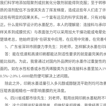
我们科学地添加阻聚剂或抗氧化分散剂就能得到克服；至于转移
质的溶剂配伍不当使其失去了挥发梯度，造成这些年人们走了许
这些有明显的因果关系。一个富有远见的科学实践者，只有对每
正。什么是科学设计的水墨配方，本人的理解是：连接料与承印
样关系到成膜优劣）与表面张力可以采用加大干燥功能或电晕处
楚填老总，他始终坚持“在研发中应用，在应用中完善，在完善
5、广东省深圳市顾康力李先生：刘老师，怎样解决水墨在印
答：能在低速和高速印刷都能达到适性要求的就是最完美的水
能比拟的。为此，我曾通过对国内外品牌好的水墨作过重复性的
面的。如在水性松香或水性丙烯酸类为主体连接料水墨里加入1%~
0.5%~2.0% L-6000助剂便可解决上述问题。
除此之外，印刷水墨适量引入多元醇或醇醚流平助剂均可改善
压辊表面粗糙也一样影响墨膜的光泽度。
6、四川省成都市徐先生：刘老师，鞋用丝网印刷水墨粘附不
答：这个问题说起来很简单，但做起来却很难。我曾经再三提