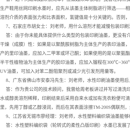
生产鞋用丝网印刷水墨时，应先从该墨主体树脂进行筛选——相
溶剂介质的表面张力和比表面积，氢键值是十分关键的。否则，
7、石家庄市胡女士：刘老师，用什么溶剂才能减慢包装印刷
答：由于你未能具体提供什么类型的包装印刷油墨，更没有介
干燥（成膜）性：如果是以聚酰胺树脂为主体生产的表印油墨，
产的里印油墨，应加入二甲苯或环己酮；如果使用的是以聚氨酯
半干性植物油为主体生产的胶印油墨，应加入镏程在300℃~3
UV油墨，可加入对苯二酚阻聚剂或减少光引发剂用量等。
8、广东省佛山市安泰冯先生：刘老师，水性印刷油墨使用后
答：作为贵公司的技术顾问，我曾给周老板讲过并写过清洗印
水或醇类溶剂稀释，印刷结束后采用自来水或加有洗衣粉便可清
里，先用丁醇或乙醇浸润，而后在其表面涂擦TM-200S偶联剂
9、江苏省无锡市廖经理：刘老师，水性塑料编织袋油墨能够经
答：水性塑料编织袋（轮转式的柔性凸版印刷）水墨已发展了