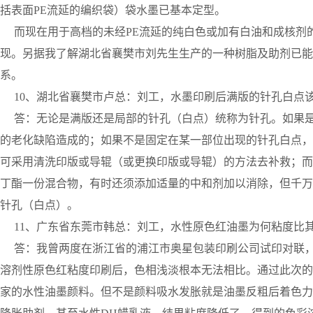
括表面PE流延的编织袋）袋水墨已基本定型。
而现在用于高档的未经PE流延的纯白色或加有白油和成核剂
现。另据我了解湖北省襄樊市刘先生生产的一种树脂及助剂已能够接
系。
10、湖北省襄樊市卢总：刘工，水墨印刷后满版的针孔白点
答：无论是满版还是局部的针孔（白点）统称为针孔。如果是
的老化缺陷造成的；如果不是固定在某一部位出现的针孔白点，
可采用清洗印版或导辊（或更换印版或导辊）的方法去补救；而
丁酯一份混合物，有时还须添加适量的中和剂加以消除，但千万
针孔（白点）。
11、广东省东莞市韩总：刘工，水性原色红油墨为何粘度比
答：我曾两度在浙江省的浦江市奥星包装印刷公司试印对联，
溶剂性原色红粘度印刷后，色相浅淡根本无法相比。通过此次的
家的水性油墨颜料。但不是颜料吸水发胀就是油墨反粗后着色力