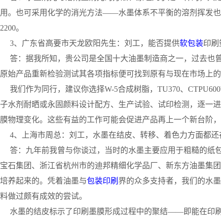
用。也可采用化学的消光方法——水墨体系不平衡的溶剂挥发也可达
2200。
3、广东省高要市天龙欧阳先生：刘工，能否提供
软包装
印刷
答：据我所知，贵公司是全国十大油墨制造商之一，过去也曾
原始产品重新检验测试其各项指标便可找到原有与现在市场上的
我们作为同行，建议你选择W-5合成树脂，TU370、CTPU600W、
子水剂耐晒或永固颜料设计配方、生产试验、试印检测，逐一进
膜物理变化。这些有益的工作可能会促进产品再上一个新台阶，
4、上海市周总：刘工，水墨在结皮、转移、着色力方面都还
答：九年前我曾与你谈过，当时的水墨主要应用于粗糙的纸包
宝石集团、浙江省杭州市的迪邦精细化学品厂、新东方油墨集团
培养起来的。凭着油墨与
包装印刷
界的众多支持者，我们的水墨已
料做过颇有成效的尝试。
水墨的结皮标示了印刷墨膜形成过程中的聚结——即能在印刷