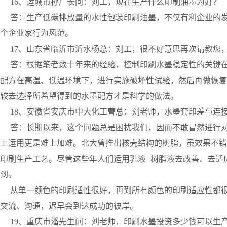
16、运城市孙厂长问：刘工，现在生产什么印刷油墨为好？
答：生产低碳排放量的水性包装印刷油墨，不仅有利企业的发
个企业家行为风范。
17、山东省临沂市沂水杨总：刘工，很不好意思再次请教您
答：根据笔者数十年来的经验，控制印刷水墨稳定性的关键在
配方在高温、低温环境下，进行实施破坏性试验，然后再做恢复
较去选择所希望得到的水墨配方才是科学的做法。
18、安徽省安庆市中大化工曹总：刘老师，水墨套印差与连
答：长期以来，这个问题总是困扰我们，因而不敢冒然进行对
上运用更是难上加难。北大曾推出核壳结构的树脂，虽效果不错，
印刷生产工艺。尽管这些年人们运用乳液+树脂液去改善、去适
到。
从单一颜色的印刷适性很好，再到所有颜色的印刷适应性都很
交流、沟通，迟早会到达成功的彼岸。
19、重庆市潘先生问：刘老师，印刷水墨投资多少钱可以生