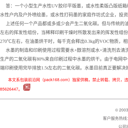
答：一个小型生产水性UV胶印平版墨，或水性柔版凸版纸箱
水性户内及户外喷绘墨，或水性打码墨的家庭作坊式企业，投资
上述任何一个产品都或多或少会产生二氧化碳。但与传统的油
左右的挥发性组份，当稀释印刷干燥时所散发出来的挥发性组份
270℃左右，在油墨烘干时，每千克会释出0.3kg的VOC物质
水墨的制造和印刷使用过程需要水+醇溶剂或水+清洗剂去清
生产的二氧化碳有80%来自印刷过程中水墨的烘干。由于电网中
端印刷使用完毕排放1.5t左右的二氧化碳。水墨目前真正要解
本文系包装前沿网（pack168.com）独家供稿，禁止转载、拷贝
85626447。
© 200
客户服务热线：02
公司