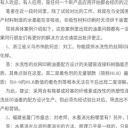
有人欢迎，有人应用，是任何一个新产品应用开始都会经历的过
笔者在近一段时间里，除了试验对比的工作，就是在与全国各
产材料制造的水墨能在非吸收、非极性材料印刷时无须烘干装
现将具体案例介绍如下，这些案例里出现的油墨问题都有一定
果同行朋友们有更好的解决方法也请提出批评更正。
1、浙江省义乌市伟航何总：刘工，你能提供水洗性的丝网印
化掉。
答：水洗性的丝网印刷油墨配方设计的关键是连接料树脂能否
质，其焦点就在这里。其二是着色剂的无量钢数（简称HLB）最
质）与0~9的HLB数值的着色剂等根本无法在干后出现二度溶解
为此，建议：采用含有羧基或羟基的纤维素或改性的热塑性连接料
洗丝印油墨的配方设计生产。但必须先经试验比对后，筛选出不
产和营销。
2、福建省厦门市盛总：刘老师，水墨消光粉哪里有？另外，
答：水墨消光与溶剂墨消光的方法、原理几乎是一样的，只是