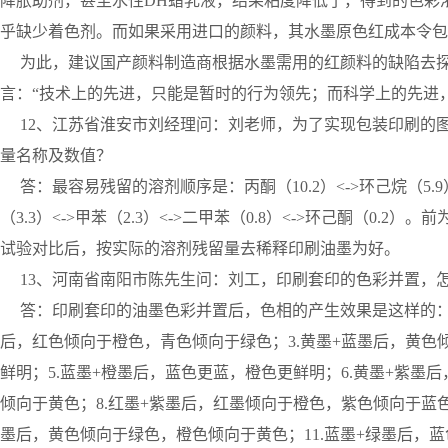
降胀助剂，甚至水性DH蜡乳液，结果粘度降低了，得到的色彩
乎缺少着色剂。而如果采用进口的颜料，其水墨原色红成本令包
为此，建议国产颜料制造商根据水墨需用的红颜料的缺陷去探
言：“技术上的先进，只能是暂时的行为领先；而科学上的先进
12、江苏省淮安市刘经理问：刘老师，为了实现包装印刷的
量名称及数值？
答：最容易残留的溶剂顺序是：丙酮（10.2）<->环己烷（5.9）<->
（3.3）<->甲苯（2.3）<->二甲苯（0.8）<->环己酮（
试验对比后，按实际的溶剂残留量去稀释印刷油墨为好。
13、河南省南阳市陈先生问：刘工，印刷套印的色彩并置，
答：印刷套印的油墨色彩并置后，色相的产生效果是这样的：1.
后，红色倾向于橙色，青色倾向于绿色；3.黄墨+蓝墨后，黄色
鲜明；5.蓝墨+橙墨后，蓝色更蓝，橙色更鲜明；6.黄墨+紫墨
倾向于黄色；8.红墨+紫墨后，红墨倾向于橙色，紫色倾向于蓝色
墨后，黄色倾向于绿色，橙色倾向于黄色；11.蓝墨+绿墨后，蓝