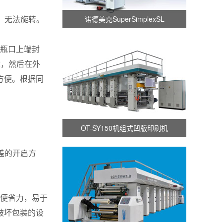
，无法旋转。
诺德美克SuperSimplexSL
瓶口上端封
体，然后在外
方便。根据同
OT-SY150机组式凹版印刷机
盖的开启方
便省力，易于
破坏包装的设