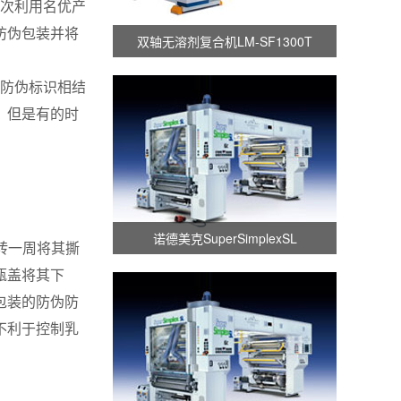
次利用名优产
防伪包装并将
双轴无溶剂复合机LM-SF1300T
防伪标识相结
，但是有的时
诺德美克SuperSimplexSL
转一周将其撕
瓶盖将其下
包装的防伪防
不利于控制乳