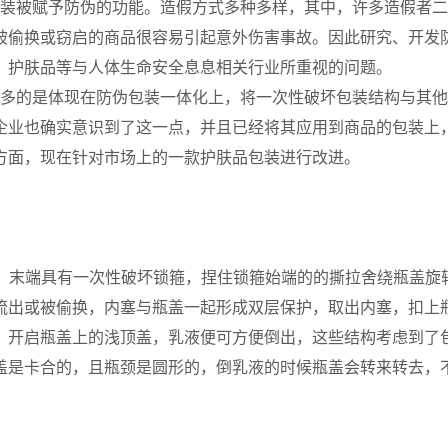
装被赋予防伪的功能。造假方式多种多样，其中，许多造假者二
被偷换或窃启的商品很容易引起意外伤害事故。因此研究、开发
、护肤品等与人体生命安全息息相关行业所重视的问题。
多的是体现在防伪包装一体化上，将一次性破坏包装结构与其他
企业也确实意识到了这一点，并且已经将其应用到商品的包装上
方面，现在针对市场上的一款护肤品包装进行改进。
末端具有一次性破坏锁箍，捏住锁箍始端的的撕拉舍绕瓶盖旋
流出或被偷换，内塞与瓶盖一起形成双层保护，取出内塞，扣上
，开启瓶盖上的浅顶盖，乳液便可方便倒出，这些结构考虑到了
盖是卡合的，且瓶颈是圆形的，倒乳液的时候瓶盖会转来转去，