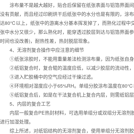
涂布量不是越大越好，贴合后保留在纸张表面与铝箔界面间的
没有贡献，而且经过印刷烘干后纸张中的水分也是有限的，涂布
达80℃以上，纸张中的游离水分基本挥发掉了，而熟化过程中
张中水分又很少，那么熟化时，能穿透过胶层到达与铝箔界面参
时间也没改善)，耐热性差，热封脱层现象。
4、无溶剂复合操作中应注意的细节
①纸张涂胶时，不能用重量差法检测涂布量，因为纸张自身
②纸铝复合时，复合辊的温度应低，以减少胶层的流动性，
③进入贮胶桶中的空气应经过干燥过滤。
④环境相对湿度应小于65%RH。单组分胶涂布温度在80℃
⑤纸铝复合后，如是在干法复合机上复合内层，则需纸铝层
5、内层的复合工艺
内层一般复合PE热封材料，可选用单组分或双组分无溶剂胶
进行加湿处理。
综上所述，对纸铝结构的无溶剂复合，使用单组分无溶剂胶、采