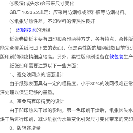
④吸湿(或失水)会带来尺寸变化
GB/T 10335.2规定：应采用防潮纸或塑料膜等防潮材料。
⑤纸张导热性差，不如塑料的传热性良好
(一)
印刷技术
的选择
纸张卷筒纸主要有凹印和柔印两种方式，各有特点，柔性版印
能完全覆盖纸张凹下去的表面)，但是柔性版的加网线数目前很少能做到
版印刷的网纹精细度较高。另外，柔性版印刷设备在
软包装
生产
纸张凹印需要注意以下一些方面：
1、避免浅网点的版面设计
由于纸张表面具有一定的粗糙度，小于30%的浅网很难正常转
深处理以保证足够的墨量。
2、避免高套印精度的设计
由于凹印热风干燥的影响，第一色印刷干燥后，纸张因失水，
烘干后进行印刷，减少纸张含水量变化引起尺寸变化带来的套印
3、版辊递增量