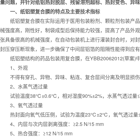
量问题，并针对纸铝热封脱层、残留溶剂超标、热封变色、异味
一、纸铝塑复合膜的特点及主要技术指标
纸铝塑复合膜在实际运用于医用包装粉剂、颗粒剂包装产品上
械强度高，刚性好，制袋成型后保持能力较强，提高了产品外观
张具备很高的机械强度，在自动包装机上进行灌装封合时，对封
封压穿压断现象，进一步确保了中间层铝箔的阻隔性能得到应有
纸铝塑结构的药品包装用复合膜，在YBB20062012(草案
1、外观
不得有穿孔、异物、异味、粘连、复合层间分离及明显损伤、
2、水蒸气透过量
试验温度38℃±0.6℃，相对湿度90%±2%，水蒸气透过量≤1.5g
3、氧气透过量
热封面向氧气低压侧，试验为温度23℃±2℃，氧气透过量≤3.0cm3/
4、内层与次内层剥离强度：≥2.5 N/15 mm
5、热合强度：≥12 N/15 mm