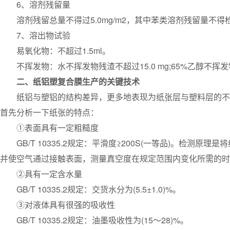
6、溶剂残留量
溶剂残留总量不得过5.0mg/m2，其中苯类溶剂残留量不得检出
7、溶出物试验
易氧化物：不超过1.5ml。
不挥发物：水不挥发物残渣不超过15.0 mg;65%乙醇不挥发物残
二、纸铝塑复合膜生产的关键技术
纸铝与塑铝的结构差异，更多地表现为纸张层与塑料层的不同
首先分析一下纸张的特点：
①表面具有一定粗糙度
GB/T 10335.2规定：平滑度≥200S(一等品)。检测
并使空气通过接触表面，测量真空度在规定范围内变化所需的时
②具有一定含水量
GB/T 10335.2规定：交货水分为(5.5±1.0)%。
③对液体具有很强的吸收性
GB/T 10335.2规定：油墨吸收性为(15～28)%。