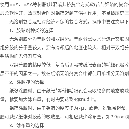
使用EEA、EAA等树脂(共混或共挤复合方式)改善与铝箔的复
层柔软性好，热压封合时对铝箔起到了保护作用，不易被压穿压
无溶剂复合是相对经济环保的复合方式，操作中要注意以下
1、胶黏剂种类的选择
无溶剂胶分为单组分和双组分。单组分需要水分进行交联固化
组分胶的分子量较大，涂布冷却后的粘度也较大，相对于双组分
铝结构的无溶剂复合。
双组分胶的粘度较低，复合后更易被纸张表面的毛细孔吸收而
层不干的因素之一。故在纸铝无溶剂复合中都使用单组分无溶剂
2、涂胶膜的选择
纸张涂胶时，由于纸张的纤维毛细孔会吸收较多的液态胶液，
量，就要加大涂布量，有时需要达到4gsm以上。
铝箔涂胶时，由于铝箔的厚度多为7μ，放卷、过辊易起皱，
胶可减少纸张对胶液的吸收量，可相应减少涂布量，如2.0gsm
3、涂布量的选择