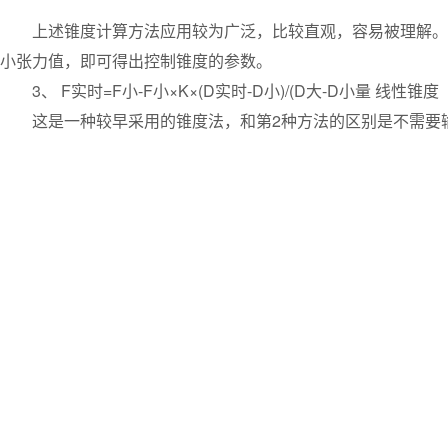
上述锥度计算方法应用较为广泛，比较直观，容易被理解。企
小张力值，即可得出控制锥度的参数。
3、 F实时=F小-F小×K×(D实时-D小)/(D大-D小量 线性锥度
这是一种较早采用的锥度法，和第2种方法的区别是不需要输