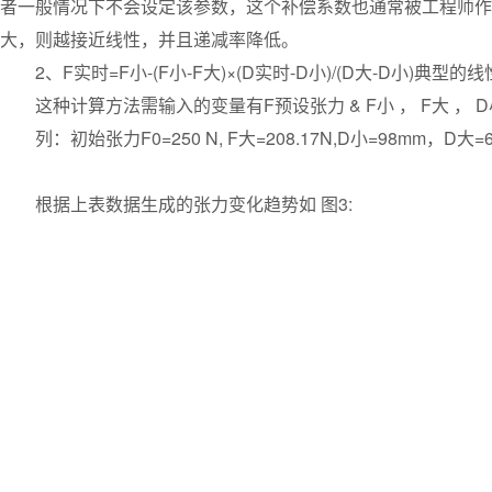
者一般情况下不会设定该参数，这个补偿系数也通常被工程师作为
大，则越接近线性，并且递减率降低。
2、F实时=F小-(F小-F大)×(D实时-D小)/(D大-D小)典型的
这种计算方法需输入的变量有F预设张力 & F小 ， F大 ，
列：初始张力F0=250 N, F大=208.17N,D小=98mm，
根据上表数据生成的张力变化趋势如 图3: