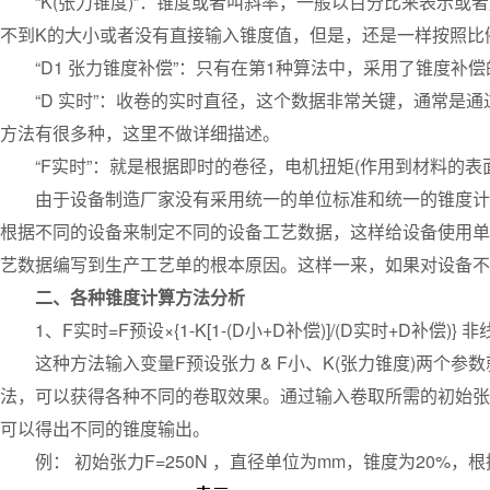
“K(张力锥度)”：锥度或者叫斜率，一般以百分比来表示或者
不到K的大小或者没有直接输入锥度值，但是，还是一样按照比例
“D1 张力锥度补偿”：只有在第1种算法中，采用了锥度补偿
“D 实时”：收卷的实时直径，这个数据非常关键，通常是通
方法有很多种，这里不做详细描述。
“F实时”：就是根据即时的卷径，电机扭矩(作用到材料的表
由于设备制造厂家没有采用统一的单位标准和统一的锥度计算
根据不同的设备来制定不同的设备工艺数据，这样给设备使用单
艺数据编写到生产工艺单的根本原因。这样一来，如果对设备不
二、各种锥度计算方法分析
1、F实时=F预设×{1-K[1-(D小+D补偿)]/(D实时+D补偿)} 
这种方法输入变量F预设张力 & F小、K(张力锥度)两个参
法，可以获得各种不同的卷取效果。通过输入卷取所需的初始张力F
可以得出不同的锥度输出。
例： 初始张力F=250N ，直径单位为mm，锥度为20%，