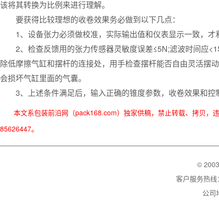
该将其转换为比例来进行理解。
要获得比较理想的收卷效果务必做到以下几点：
1、设备张力必须做校准，实际输出值和仪表显示一致，才利
2、检查反馈用的张力传感器灵敏度误差≤5N;滤波时间应<1
除低摩擦气缸和摆杆的连接处，用手检查摆杆能否自由灵活摆动
会损坏气缸里面的气囊。
3、上述条件满足后，输入正确的锥度参数，收卷效果和控
本文系包装前沿网（pack168.com）独家供稿，禁止转载、拷贝
85626447。
© 200
客户服务热线：02
公司