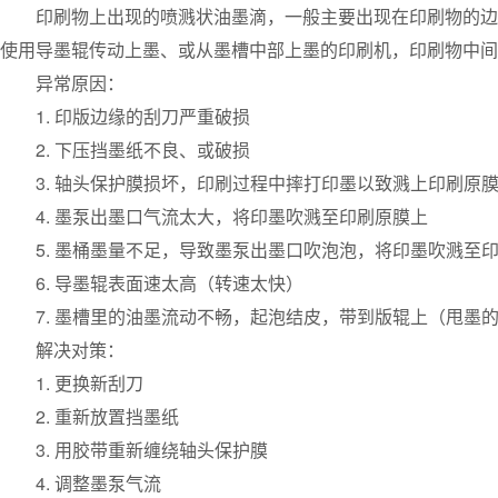
印刷物上出现的喷溅状油墨滴，一般主要出现在印刷物的边
使用导墨辊传动上墨、或从墨槽中部上墨的印刷机，印刷物中间
异常原因：
1. 印版边缘的刮刀严重破损
2. 下压挡墨纸不良、或破损
3. 轴头保护膜损坏，印刷过程中摔打印墨以致溅上印刷原
4. 墨泵出墨口气流太大，将印墨吹溅至印刷原膜上
5. 墨桶墨量不足，导致墨泵出墨口吹泡泡，将印墨吹溅至
6. 导墨辊表面速太高（转速太快）
7. 墨槽里的油墨流动不畅，起泡结皮，带到版辊上（甩墨
解决对策：
1. 更换新刮刀
2. 重新放置挡墨纸
3. 用胶带重新缠绕轴头保护膜
4. 调整墨泵气流