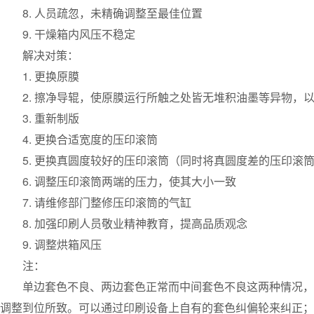
8. 人员疏忽，未精确调整至最佳位置
9. 干燥箱内风压不稳定
解决对策：
1. 更换原膜
2. 擦净导辊，使原膜运行所触之处皆无堆积油墨等异物，
3. 重新制版
4. 更换合适宽度的压印滚筒
5. 更换真圆度较好的压印滚筒（同时将真圆度差的压印滚
6. 调整压印滚筒两端的压力，使其大小一致
7. 请维修部门整修压印滚筒的气缸
8. 加强印刷人员敬业精神教育，提高品质观念
9. 调整烘箱风压
注：
单边套色不良、两边套色正常而中间套色不良这两种情况，
调整到位所致。可以通过印刷设备上自有的套色纠偏轮来纠正；