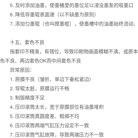
5. 及时添加油墨，使墨桶里的墨位足以浸没墨泵的吸墨口
6. 降低导墨辊表面速（以不缺墨为原则）
7. 添加匀墨辊（也叫搅墨棍），使墨槽中的油墨始终流动
十五、套色不良
指套印不精准，有错位，导致印刷物画面模糊不清。或原本
色不良、两边套色OK而中间套色不良
异常原因：
1. 原膜不良（皱折、单边下垂松紧边）
2. 导辊太脏，原膜运行不畅
3. 制版精度不足
4. 压印滚筒太长，宽于原膜部位有油墨堆积
5. 压印滚筒真圆度差、粗细不均
6. 压印滚筒两端气缸压力设定不一致
7. 压印滚筒气缸故障，导致两端压力不一致