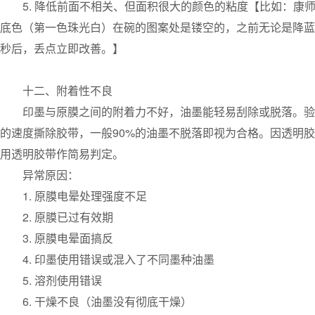
5. 降低前面不相关、但面积很大的颜色的粘度【比如：
底色（第一色珠光白）在碗的图案处是镂空的，之前无论是降蓝色
秒后，丢点立即改善。】
十二、附着性不良
印墨与原膜之间的附着力不好，油墨能轻易刮除或脱落。验
的速度撕除胶带，一般90%的油墨不脱落即视为合格。因透明
用透明胶带作简易判定。
异常原因：
1. 原膜电晕处理强度不足
2. 原膜已过有效期
3. 原膜电晕面搞反
4. 印墨使用错误或混入了不同墨种油墨
5. 溶剂使用错误
6. 干燥不良（油墨没有彻底干燥）