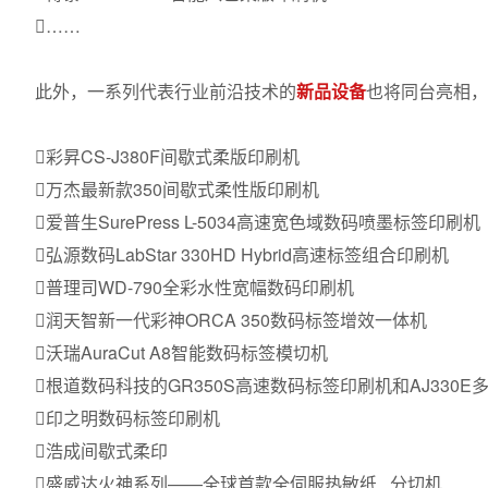
……
此外，一系列代表行业前沿技术的
新品设备
也将同台亮相，
彩昇CS-J380F间歇式柔版印刷机
万杰最新款350间歇式柔性版印刷机
爱普生SurePress L-5034高速宽色域数码喷墨标签印刷机
弘源数码LabStar 330HD Hybrid高速标签组合印刷机
普理司WD-790全彩水性宽幅数码印刷机
润天智新一代彩神ORCA 350数码标签增效一体机
沃瑞AuraCut A8智能数码标签模切机
根道数码科技的GR350S高速数码标签印刷机和AJ330
印之明数码标签印刷机
浩成间歇式柔印
盛威达火神系列——全球首款全伺服
热敏纸
分切机