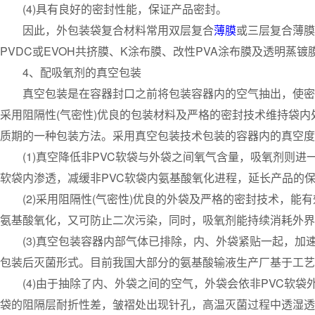
(4)具有良好的密封性能，保证产品密封。
因此，外包装袋复合材料常用双层复合
薄膜
或三层复合薄膜
PVDC或EVOH共挤膜、K涂布膜、改性PVA涂布膜及透明蒸
4、配吸氧剂的真空包装
真空包装是在容器封口之前将包装容器内的空气抽出，使密
采用阻隔性(气密性)优良的包装材料及严格的密封技术维持袋
质期的一种包装方法。采用真空包装技术包装的容器内的真空度通
(1)真空降低非PVC软袋与外袋之间氧气含量，吸氧剂则进
软袋内渗透，减缓非PVC软袋内氨基酸氧化进程，延长产品的
(2)采用阻隔性(气密性)优良的外袋及严格的密封技术，能有
氨基酸氧化，又可防止二次污染，同时，吸氧剂能持续消耗外界
(3)真空包装容器内部气体已排除，内、外袋紧贴一起，加
包装后灭菌形式。目前我国大部分的氨基酸输液生产厂基于工艺
(4)由于抽除了内、外袋之间的空气，外袋会依非PVC软袋
袋的阻隔层耐折性差，皱褶处出现针孔，高温灭菌过程中透湿透