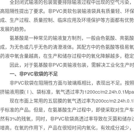
全封闭式输液的包装需要排除输液过程中出现的空气污染，彻
高阻隔性提出了要求。非PVC类软包装输液袋具有质量轻、环
成、生产过程、质量控制、临床应用及环境保护等方面都有优势
发展的趋势。
氨基酸是一种常见的输液复方制剂，一般由色氨酸、亮氨酸、
成，为无色或几乎无色的清澄液体。其配方中的色氨酸等极易氧
药液中氧含量越高，在生产和储存过程中的氧化降解越多，稳定
因此，对于氨基酸非PVC类输液包装，需解决工业化生产时
一、非PVC软袋的不足
非PVC软袋在阻隔性方面与玻璃瓶相比，表现出不足。按照YBB00
挤输液用膜(Ⅰ)、袋标准，氧气透过率为1200cc/m2.24h.0.1Mpa
现在市面上常用的五层膜的氧气透过率为200cc/m2.24h.0.1Mp
乎标准的产品。但是，在氨基酸生产过程中，即使采取对生产车
然有3%的残氧，同时，非PVC软袋高透过率导致在灭菌和储
增高，在氧的作用下，产品在很短时间内氧化，有效成分减少，