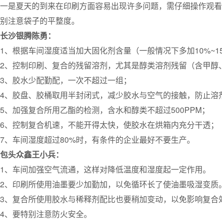
一是夏天的到来在印刷方面容易出现许多问题，需仔细操作观看
别注意袋子的平整度。
长沙银腾陈勇：
1、根据车间湿度适当加大固化剂含量（一般情况下多加10%~1
2、控制印刷、复合的残留溶剂，尤其是醇类溶剂残留（含甲醇、
3、胶水少配勤配，一次不超过一组；
4、胶盘、胶桶取用半封闭式，减少胶水与空气的接触，防止溶
5、加强复合所用乙酯的检测，含水和醇类不超过500PPM；
6、控制复合机速，不能开得太快，使胶水在烘箱内充分干透；
7、车间湿度超过80%时，有条件的企业最好不要生产。
包头众鑫王小兵：
1、车间加强空气流通，这样对降低温度和湿度起一定作用。
2、印刷所使用油墨要少加勤加，以免循环长了使油墨吸湿变质
3、复合所使用胶水与稀释剂配比也要稍加变动，以免影响复合
4、要特别注意防火安全。