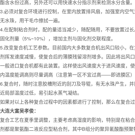
酯含水份过高，另外还可以用快速水分指示剂来检测水分含量。
3.必须对复合环境进行控制，在室内放置排风扇，加强室内空
无水珠，用干毛巾擦拭一遍。
4.在配制粘合剂时，配的量适当减少，随配随用，不要放置过
固化剂量（5%~10%），增加主剂与固化剂交联程度。
5.改变复合机工艺参数。目前国内大多数复合机出风口较小，
剂挥发速度减慢，使复合后的薄膜残留溶剂增多。因此将出风口
一般进口复合机都有此装置。这样使出风速度大于进风速度，使
内温度能调高则尽量调高（注意第一区不宜过高——即进膜区）
6.复合时，随时注意胶槽附近的刮刀及导辊，有无水珠产生，
近局部温度过低，易引起水蒸气凝结。
如果对以上各种复合过程中的因素都进行了控制，那么在复合过
大连大富吴孝俊：
复合工艺在夏季里调整，主要考虑高湿度的影响，特别是在粘合
剂都是聚氨酯二液反应型粘合剂，其中B组分的聚异氰酸酯预聚