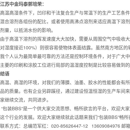
江苏中金玛泰郭培荣：
高温高湿条件下，凹印和干法复合生产与常温下的生产工艺条件
混合溶剂各组份的配比，或者使用高沸点溶剂来适应高温下溶剂
剂量，以抵消水份的影响。
由于高温下溶剂的挥发速度大大加快，需要从周围空气中吸收大
对湿度接近100%）则很容易使物体表面结露。虽然南方地区
我个人认为最简单最可靠的方法还是控制环境条件，对于广大中
主要的印刷和涂胶工位进行局部的温湿度控制是比较容易做到的
结语
高温、高湿的环境，对我们的薄膜、油墨、胶水的性能都会有所
品的质量。也有企业另辟蹊径，通过建设恒温恒湿的生产车间来
家继续交流，共同进步。
“包装BBS”是一个供大家交流思想、畅所欲言的平台，欢迎大
这个行业的发展。欢迎大家继续就此话题来我们“包装BBS”畅
联系方式：总编范军红：020-85626447-12 13609084976 邮箱：f