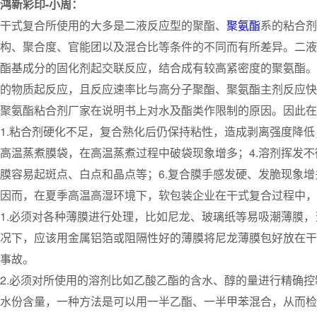
鸿新彩印-小周：
干式复合所使用的大多是二液反应型的聚酯、
聚氨酯
系的粘合剂
构、聚合度、官能团以及混合比等条件的不同而有所差异。二液
酯基成分的固化剂起交联反应，结合成有较高紧密度的聚氨酯。
的物质起反应，且反应速率比与高分子聚酯、聚氨酯主剂反应快
聚氨酯粘合剂厂家在说明书上对水及酯类作限制的原因。因此在
1.粘合剂硬化不足，复合熟化后仍保持粘性，造成剥离强度降低
高温蒸煮膜袋，在高温蒸煮过程中破袋现象增多；4.溶剂挥发不
膜容易起斑点、白点和晶点等；6.复合膜手感发硬、发脆现象增
因而，在夏季高温高湿环境下，软包装企业在干式复合过程中，
1.必须对各种薄膜进行处理，比如尼龙、玻璃纸等易吸潮薄膜
况下，应该用金属铝箔或阻隔性好的薄膜将尼龙薄膜包好放在干
事故。
2.必须对所使用的溶剂比如乙酸乙酯的含水、醇的量进行精确
水份含量，一种方法是可以用一半乙酯、一半甲苯混合，从而检