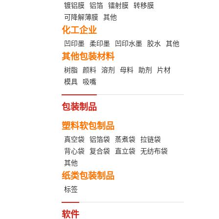
镀铝膜
铝箔
镭射膜
转移膜
可降解薄膜
其他
化工企业
凹印墨
柔印墨
凹印水墨
胶水
其他
其他包装材料
树脂
颜料
溶剂
母料
助剂
片材
模具
吸嘴
包装制品
塑料软包制品
真空袋
铝箔袋
蒸煮袋
拉链袋
背心袋
复合袋
直立袋
无纺布袋
其他
纸类包装制品
标签
软件