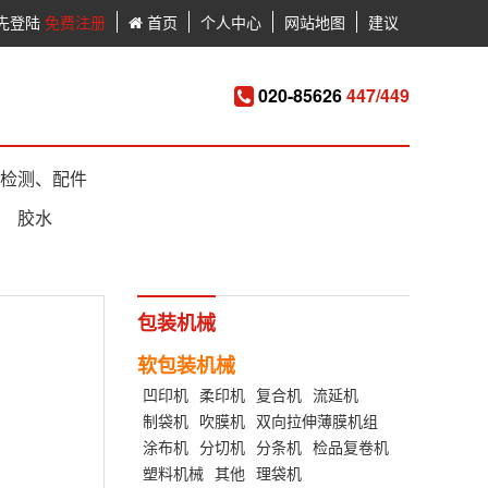
先登陆
免费注册
首页
个人中心
网站地图
建议
020-85626
447/449
检测、配件
胶水
包装机械
软包装机械
凹印机
柔印机
复合机
流延机
制袋机
吹膜机
双向拉伸薄膜机组
涂布机
分切机
分条机
检品复卷机
塑料机械
其他
理袋机