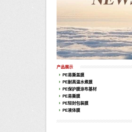
产品展示
PE易撕盖膜
PE耐高温水煮膜
PE保护膜涂布基材
PE易撕膜
PE轻封包装膜
PE液体膜