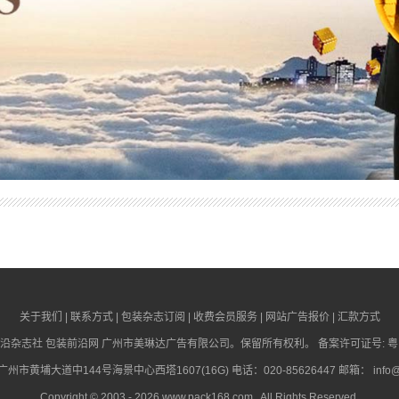
关于我们
|
联系方式
|
包装杂志订阅
|
收费会员服务
|
网站广告报价
|
汇款方式
沿杂志社
包装前沿网
广州市美琳达广告有限公司。保留所有权利。 备案许可证号:
粤
市黄埔大道中144号海景中心西塔1607(16G) 电话：020-85626447 邮箱：
info
Copyright © 2003 - 2026
www.pack168.com
. All Rights Reserved.