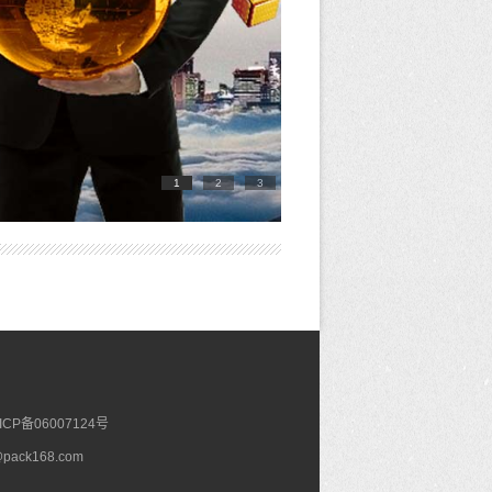
1
2
3
ICP备06007124号
@pack168.com