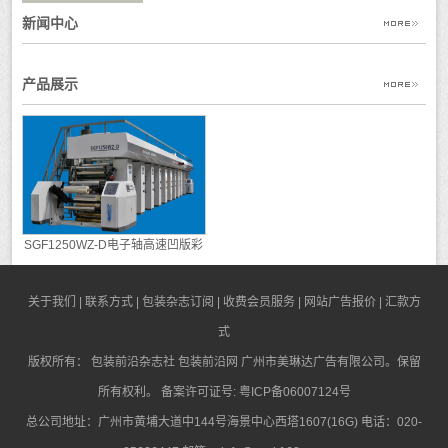
新闻中心
产品展示
SGF1250WZ-D电子轴高速凹版彩
印机
关于我们
|
联系方式
|
包装杂志订阅
|
收费会员服务
|
网站广告报价
|
汇款方
式
版权所有：
包装前沿杂志社
包装前沿网
广州市美琳达广告有限公司。保留
所有权利。 备案许可证号:
粤ICP备06007124号
总公司地址：广州市黄埔大道中144号海景中心西塔1607(16G) 电话：020-