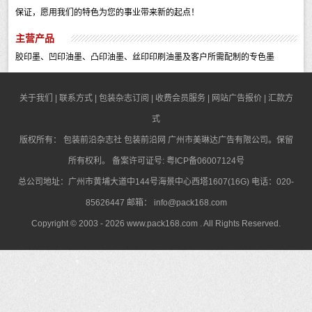
保证，愿用我们的特色为您的事业带来新的起点！
主营产品
胶印墨、凹印油墨、凸印油墨、丝印印刷油墨及客户所需配制的专色墨
关于我们
|
联系方式
|
包装杂志订阅
|
收费会员服务
|
网站广告报价
|
汇款方
式
版权所有：
包装前沿杂志社
包装前沿网
广州市美琳达广告有限公司。保留
所有权利。 备案许可证号:
粤ICP备06007124号
总公司地址：广州市黄埔大道中144号海景中心西塔1607(16G) 电话：020-
85626447 邮箱：
info@pack168.com
Copyright © 2003 - 2026
www.pack168.com
. All Rights Reserved.