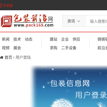
手机版
资讯
新闻
技术
动态
建站
企业
供应
锵锵
视频
展会
求购
二手设备
前沿
首页
用户登陆