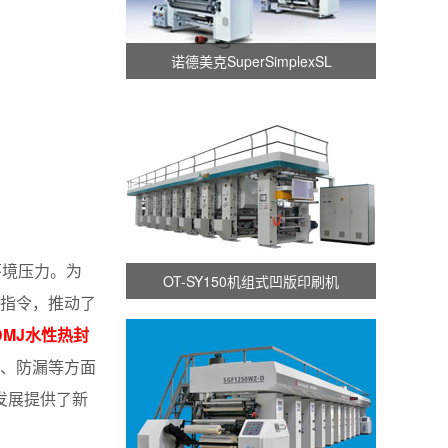
诺德美克SuperSimplexSL
环境压力。为
OT-SY150机组式凹版印刷机
料指令，推动了
DMJ水性热封
、防漏等方面
发展提供了新