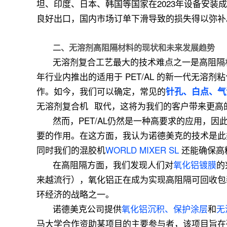
坦、印度、日本、韩国等国家在2023年设备安
良好出口，国内市场订单下滑导致的损失得以弥补
二、
无溶剂高阻隔材料的现状和未来发展趋势
无溶剂复合工艺最大的技术难点之一是高阻隔
年行业内推出的适用于 PET/AL 的新一代无
作。如今，我们可以确定，常见的
针孔、白点、气
无溶剂复合机
取代，这将为我们的客户带来更高
然而，PET/AL仍然是一种高要求的应用，
要的作用。在这方面，我认为诺德美克的技术是此
同时我们的混胶机
WORLD MIXER SL
还能确保高
在高阻隔方面，我们发现人们对
氧化铝镀膜
的
来越流行），氧化铝正在成为实现高阻隔可回收包
环经济的战略之一。
诺德美克公司提供
氧化铝沉积、保护涂层
和
无
马大学合作资助某项目的主要参与者，该项目旨在