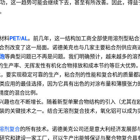
装成功，这一趋势可能会继续下去，甚至有所改善。因此，得益
。
材料
。前几年，这一结构加工商全部使用溶剂型粘合
PET/AL
溶剂粘合剂改变了这一局面。诺德美克也与几家主要粘合剂供应商
等典型问题已不再是问题。我们明确预计，越来越多的溶
泡
的生产率、无挥发性有机化合物排放和成本节约等巨大优势
因此，要实现稳定可靠的生产，粘合剂的性能和复合机的质量
类应用的最佳选择，因为它具有出色的对涂布量和薄膜张力
精度的混合比例。
兴趣也在不断增长。随着新型单聚合物结构的引入（尤其在
装的关键技术之一。结合无溶剂复合技术，氧化铝可以成为
溶剂复合
的所有技术。诺德美克公司还是意大利经济发展部
研究和建设一家工厂，可以生产出能够保证与聚合物复合具