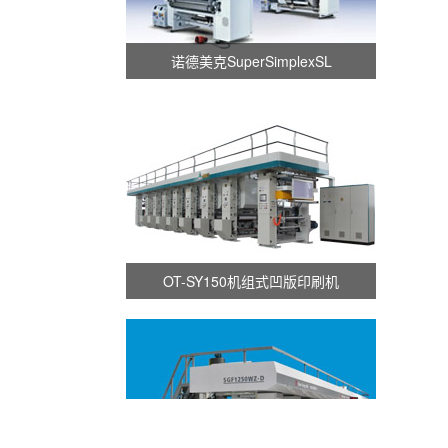
诺德美克SuperSimplexSL
OT-SY150机组式凹版印刷机