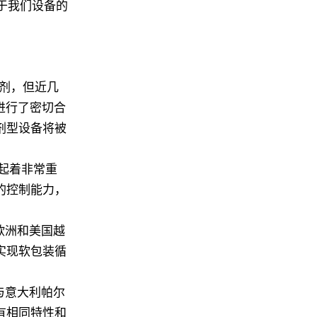
于我们设备的
剂，但近几
进行了密切合
剂型设备将被
。
都起着非常重
的控制能力，
欧洲和美国越
实现软包装循
与意大利帕尔
有相同特性和