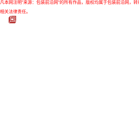
凡本网注明"来源：包装前沿网"的所有作品，版权均属于包装前沿网，转载请必须
相关法律责任。