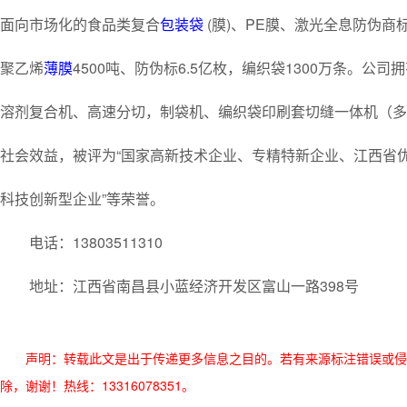
面向市场化的食品类复合
包装袋
(膜)、PE膜、激光全息防伪
聚乙烯
薄膜
4500吨、防伪标6.5亿枚，编织袋1300万条。公
溶剂复合机、高速分切，制袋机、编织袋印刷套切缝一体机（多
社会效益，被评为“国家高新技术企业、专精特新企业、江西省
科技创新型企业”等荣誉。
电话：13803511310
地址：江西省南昌县小蓝经济开发区富山一路398号
声明：转载此文是出于传递更多信息之目的。若有来源标注错误或侵
除，谢谢！热线：13316078351。