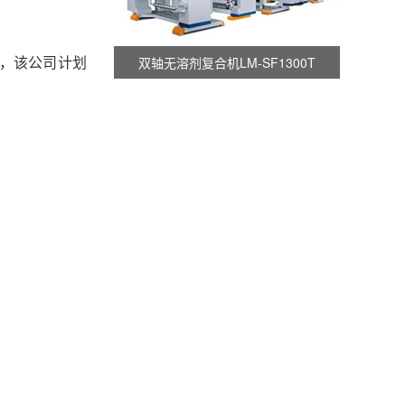
双轴无溶剂复合机LM-SF1300T
软，该公司计划
将在2023
诺德美克SuperSimplexSL
度业务数据显
53亿欧元降至
常牧天当时表