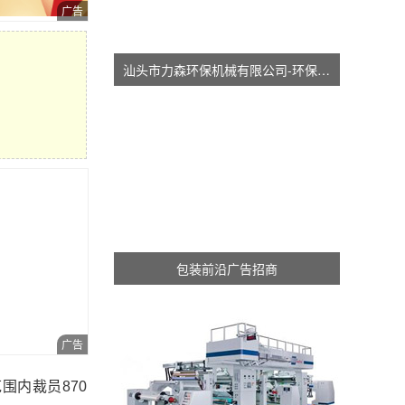
汕头市力森环保机械有限公司-环保分切机-汕头涂布机
包装前沿广告招商
内裁员870