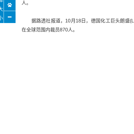
人。
据路透社报道，10月18日，德国化工巨头朗盛(L
在全球范围内裁员870人。
该发言人表示，将在德国地区裁员460人，而目前朗
早在今年8月份，朗盛通过降本增效行动计划应对疲
年初步节省约1亿欧元。此外，朗盛正在提升效率，并将
由于众多下游行业全球需求疲软，客户不断减少
示：销售额从上年同期的19.99亿欧元降至17.78
1.07亿欧元，降幅高达57.7%。第二季度来自持续经
“化工行业和朗盛目前均处境艰难。现在没有迹象