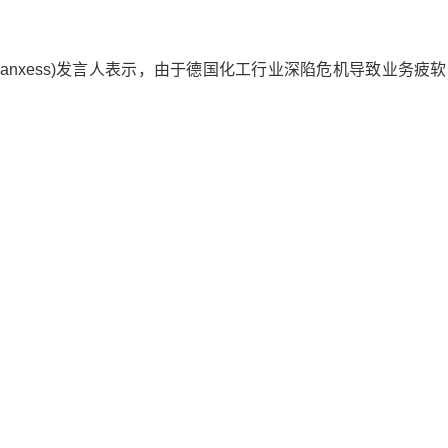
anxess)发言人表示，由于德国化工行业深陷危机导致业务疲
盛全球有13000名员工，其中约有一半在德国工作。
软的经济发展阶段。朗盛计划通过一次性降低成本并减少投资，
从2025年起每年降低约1.5亿欧元的成本，实现长期性降本。
库存，且销售价格下降，朗盛集团
第二季度
出现负盈利。二季
亿欧元，降幅为11.1%。常规业务范围内息税折旧及摊销前利润从2.
营业务的净收益从上年同期的4800万欧元降至-1.45亿欧元。
表明下半年的需求将会出现复苏。”朗盛集团管理董事会主席