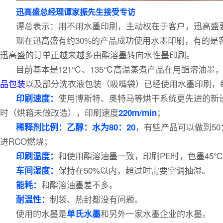
迅高盛总经理谭家振先生接受专访
谭总表示：用不用水墨印刷，主动权在于客户，迅高盛
现在迅高盛有约30%的产品成功使用水墨印刷，有的
迅高盛的订单正越来越多由酯溶墨转向水性墨印刷。
目前基本是121℃、135℃高温蒸煮产品在用酯溶油
品包装
以及部分洗衣液包装（吸嘴袋）已经使用水墨印刷，
使用博斯特、奥特马等烘干系统更先进的新
印刷速度：
时（烘箱未做改造），印刷速度
；
220m/min
，有些产品可以做到5
稀释剂比例：乙醇：
水为80：20
进RCO燃烧；
和使用酯溶油墨一致，印刷PE时，色墨45
印刷温度：
保持在50%以内，超过时需要空调抽湿。
车间湿度：
和酯溶油墨差不多。
能耗：
制袋、热封都没有问题。
耐温性：
使用的水墨是
和另外一家水墨企业的水墨。
单氏水墨