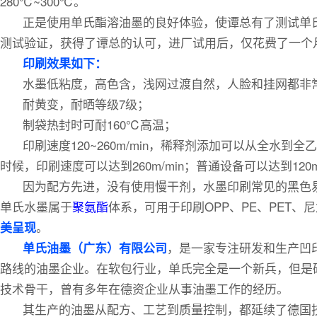
280℃~300℃。
正是使用单氏酯溶油墨的良好体验，使谭总有了测试单
测试验证，获得了谭总的认可，进厂试用后，仅花费了一个
印刷效果如下：
水墨低粘度，高色含，浅网过渡自然，人脸和挂网都非
耐黄变，耐晒等级7级；
制袋热封时可耐160℃高温；
印刷速度120~260m/min，稀释剂添加可以从全水
时候，印刷速度可以达到260m/min；普通设备可以达到120
因为配方先进，没有使用慢干剂，水墨印刷常见的黑色
单氏水墨属于
聚氨酯
体系，可用于印刷OPP、PE、PET
。
美呈现
，是一家专注研发和生产凹
单氏油墨（广东）有限公司
路线的油墨企业。在软包行业，单氏完全是一个新兵，但是
技术骨干，曾有多年在德资企业从事油墨工作的经历。
其生产的油墨从配方、工艺到质量控制，都延续了德国