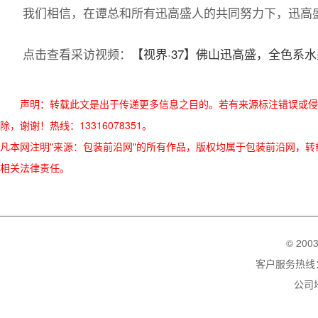
软件方面，稳定高素质的员工队伍，完善的工艺体系，
盛大胆尝试新工艺的胆量，并不断摸索测试直至成功的技术
等高阻隔材料亦如是。据谭总介绍，这一无溶
PET//VMPET
这就是迅高盛实实在在的核心竞争力！
展望未来，谭总很谦虚：“反正就是继续这样踏踏实实地
这是一家有温度的现代化企业！
我们相信，在谭总和所有迅高盛人的共同努力下，迅高
点击查看采访视频：
【视界·37】佛山迅高盛，全色系
声明：转载此文是出于传递更多信息之目的。若有来源标注错误或侵