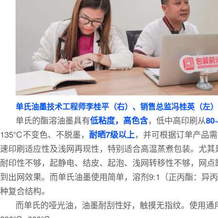
单氏油墨技术工程师李桂平（右）、销售总监冯桂英（左）
单氏的酯溶油墨具有
，低中高印刷从
低粘度，高色含
80
135℃不变色、不脱墨，
，并可根据订单产品需
耐晒7级以上
速印刷适应性及浅网再现性，特别适合高温蒸煮包装。尤其
耐印性不够，起静电、结皮、起泡、浅网转移性不够，网点
到出网效果。而单氏油墨使用简单，溶剂9:1（正丙酯：异
种复合结构。
而单氏的哑光油，油墨耐刮性好，触摸无指纹。使用通