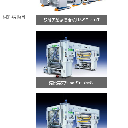
一材料结构且
双轴无溶剂复合机LM-SF1300T
诺德美克SuperSimplexSL