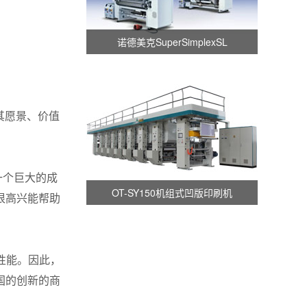
诺德美克SuperSimplexSL
其愿景、价值
是一个巨大的成
OT-SY150机组式凹版印刷机
很高兴能帮助
性能。因此，
国的创新的商