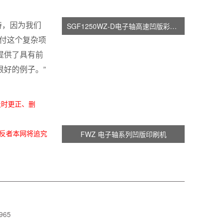
支持，因为我们
SGF1250WZ-D电子轴高速凹版彩印机
交付这个复杂项
提供了具有前
好的例子。”
及时更正、删
。违反者本网将追究
FWZ 电子轴系列凹版印刷机
965