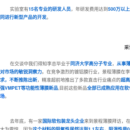
实验室有
15名专业的研发人员
，年研发费用达到
500万以上
同进行新型产品的开发
。
采
在交谈中我们得知李总毕业于
同济大学高分子专业
，
从事
对市场的敏锐洞察力
。在竞争激烈的镀铝膜行业，景程薄膜在李
求，不断推陈出新
，精准超前地推出了多款直击行业痛点的
超高
强VMPET等功能性薄膜新品
,目前这些新品
全部已成熟应用在软
场
。
去年底，有一家
国际软包装龙头企业
来到景程薄膜拜访，在
大为震惊，因为
这个材料的阻氧性居然达到1.1左右，阻湿性是0