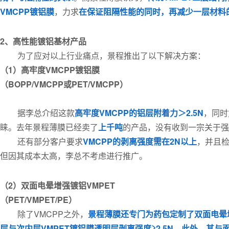
VMCPP镀铝膜
，力求
在保证阻隔性能的同时，再减少一层材料
2、高性能镀铝基材产品
为了应对以上行业痛点，景程推出了以下解决方案：
（1）高牢度VMCPP镀铝膜
（BOPP/VMCPP或PET/VMCPP）
据李总介绍这款
高牢度VMCPP的铝层附着力＞2.5N
，同时
睐。去年景程薄膜已经卖了
上千吨
的产品，没有收到一宗关于强
还有部分客户要求
VMCPP的剥离强度需在2N以上
，并且
但因其成本太高，李总不考虑进行推广。
（2）双面电晕增强镀铝VMPET
（PET/VMPET/PE）
除了VMCPP之外，
景程薄膜还专门为药包定制了双面电晕增
层与次内层VMPET镀铝膜透明层剥离强度≥2.5N。此外，其与