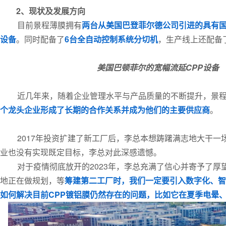
2、
现状及发展方向
目前景程薄膜拥有
两台从美国巴登菲尔德公司引进的具有国
设备
。同时配备了
6台全自动控制系统分切机
，生产线上还配备
美国巴顿菲尔的
宽幅流延CPP设备
近几年来，随着企业管理水平与产品质量的不断提升，景
个龙头企业形成了长期的合作关系并成为他们的主要供应商
。
2017年投资扩建了新工厂后，李总本想踌躇满志地大干
业也没有实现既定目标，李总对此深感遗憾。
对于疫情彻底放开的2023年，李总充满了信心并寄予了厚
地正在做规划，等
筹建第二工厂时，我们一定要引入数字化、智
如何解决目前CPP镀铝膜仍然存在的问题，比如它在夏季电晕