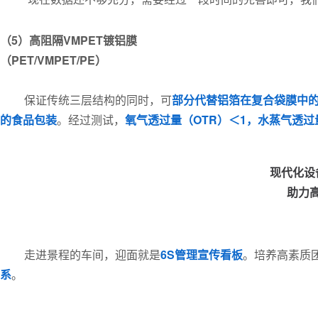
（5）
高阻隔VMPET镀铝膜
（PET/VMPET/PE）
保证传统三层结构的同时，可
部分代替铝箔在复合袋膜中
的食品包装
。经过测试，
氧气透过量（OTR）＜1，水蒸气透过量
现代化设
助力
走进景程的车间，迎面就是
6S管理宣传看板
。培养高素质
系
。