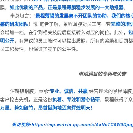
膜。
如此优质的产品，正是景程薄膜稳步发展的一大助推器
。
李总坦言：“
景程薄膜的发展离不开团队的协助，我们的核
感的研发团队
！”据笔者了解，景程薄膜对员工有一套
完整的培
会增加一档，在学到相关技能后直接转入对应的岗位。此外，
包
明公开
，有异议的员工随时可以提出质疑，所有的奖励和惩罚都
员工积极性，也保证了竞争的公平性。
琳琅满目的专利与荣誉
深耕镀铝膜，秉承“
专业、诚信、共赢
”经营理念的景程薄
客户抢占先机，正是这份
执着、专注和潜心钻研
，景程获得了众
万里、势如破竹，昂首挺胸地迈向辉煌明天！
采访视频:https://mp.weixin.qq.com/s/AxNoTC0W0Dpqj