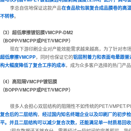
李总自信地保证这款产品
在食品软包装复合成品膜卷的高
不转移
。
（3）超低摩擦镀铝膜VMCPP-DM2
（BOPP/VMCPP或PET/VMCPP）
现在下游印刷企业对产能效能需求越来越高，为了针对市
超低摩擦VMCPP
，同时也保证它的
铝层附着力和表面电晕跟普
构大幅度降低了复合工序的成本
，成为众多客户选择的热门产品
（4）高阻隔VMCPP镀铝膜
（BOPP/VMCPP或PET/VMCPP）
很多人会担心双层结构的阻隔性不如传统的PET/VMPET
复合后的二层结构
，
经过国内知名终端企业以及印刷厂的初步检
平。
并且二层结构可以减少复合次数，还能满足单一材质易回收
“现在数据还不够充分，需要经过一段时间的完善即可，我