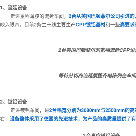
1、流延设备
走进景程薄膜的流延车间，
2台从美国巴顿菲尔公司引进的、
映入眼帘，目前2条生产线主要生产
CPP镀铝基材
和一些
高要求
2台美国巴顿菲尔的
宽幅流延CPP设
等待分切的流延膜
整齐地陈列在车间
2、镀铝设备
走进镀铝车间，是
2台幅宽分别为3080mm与2500mm
右，
设备整体采用了德国的先进技术，为产品的高质量提供了有
2台真空镀铝设备