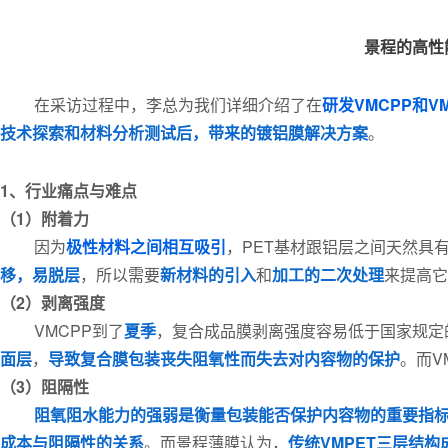
景程的高性
在采访过程中，李总为我们详细介绍了在
研发VMCPP和V
技术探索和材料分析测试后，带来的镀铝膜解决方案
。
1、行业痛点与难点
（1）附着力
因为
极性材料之间相互吸引
，PET基材跟铝层之间天然具
移，易脱层
，所以需要
新材料的引入
和
加工的二次处理
来提高它
（2）剥离强度
VMCPP到了
夏季
，复合成品膜剥离强度容易低于国家规定的
面层
，
导致复合膜包装丧失阻氧性而失去对内容物的保护
。而V
（3）阻隔性
阻氧阻水能力的强弱是衡量包装能否保护内容物的重要指
成本与阻隔性的关系
。而景程薄膜认为，
传统VMPET三层结