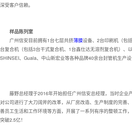
深受客户信赖。
样品陈列室
广州信安目前拥有1台七层共挤
薄膜
设备、2台印刷机（包括
台复合机（包括3台干式复合机、1台鑫仕达无溶剂复合机）、以及T
SHINSEI、Guala、中山新宏业等各种品牌40余台封管机生产
藤野总经理于2016年开始担任广州信安总经理，当时企业
对公司进行了大刀阔斧的改革，从厂房改造、生产制度的完善、
善员工生活和工作环境等方面，开展了一系列有序的整顿工作，
突破2.5亿！