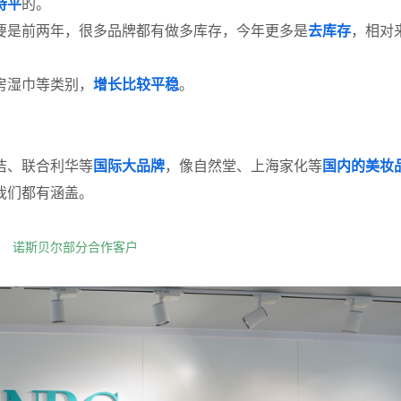
持平
的。
要是前两年，很多品牌都有做多库存，今年更多是
去库存
，相对
房湿巾等类别，
增长比较平稳
。
洁、联合利华等
国际大品牌
，像自然堂、上海家化等
国内的美妆
我们都有涵盖。
诺斯贝尔部分合作客户