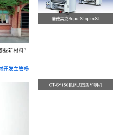
诺德美克SuperSimplexSL
哪些新材料？
材开发主管杨
OT-SY150机组式凹版印刷机