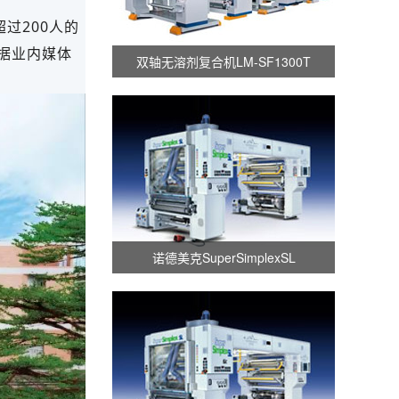
过200人的
。据业内媒体
双轴无溶剂复合机LM-SF1300T
诺德美克SuperSimplexSL