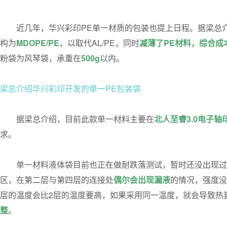
近
几年，华兴彩印PE单一材质的包装也提上日程。据梁总
构为
MDOPE/PE
，以取代AL/PE，同时
减薄了PE材料
，综合成
粉袋为风琴袋，承重在
500g
以内。
梁总介绍华兴彩印开发的单一PE包装袋
据梁总介绍，目前此款单一材料主要在
北人至睿3.0电子轴
求。
单一材料液体袋目前也正在做耐跌落测试，暂时还没出现过
区，在第二层与第四层的连接处
偶尔会出现漏液
的情况，强度没
层的温度会比2层的温度要高，如果采用同一温度，就会导致热
整
。