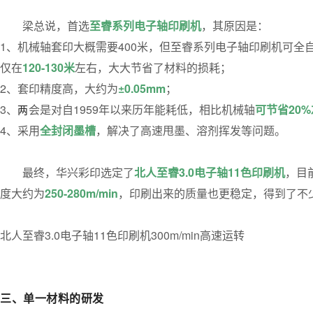
梁总说，首选
至睿系列电子轴印刷机
，其原因是：
1、机械轴套印大概需要400米，但至睿系列电子轴印刷机可全
仅在
120-130米
左右，大大节省了材料的损耗；
2、套印精度高，大约为
±0.05mm
；
3、
会是对自1959年以来历年能耗低，相比机械轴
可节省20
两
4、采用
全封闭墨槽
，解决了高速甩墨、溶剂挥发等问题。
最终，华兴彩印选定了
北人至睿3.0电子轴11色印刷机
，目
度大约为
250-280m/min
，印刷出来的质量也更稳定，得到了不
北人至睿3.0电子轴11色印刷机300m/min高速运转
三、单一材料的研发