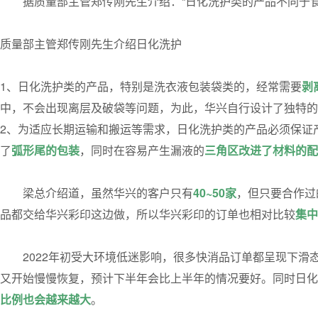
据质量部主管郑传刚先生介绍：“日化洗护类的产品不同于
质量部主管郑传刚先生介绍日化洗护
1、日化洗护类的产品，特别是洗衣液包装袋类的，经常需要
剥
中，不会出现离层及破袋等问题，为此，华兴自行设计了独特的
2、为适应长期运输和搬运等需求，日化洗护类的产品必须保证
了
弧形尾的包装
，同时在容易产生漏液的
三角区改进了材料的配
梁总介绍道，虽然华兴的客户只有
40~50家
，但只要合作过
品都交给华兴彩印这边做，所以华兴彩印的订单也相对比较
集中
2022年初受大环境低迷影响，很多快消品订单都呈现下滑
又开始慢慢恢复，预计下半年会比上半年的情况要好。同时日化
比例也会越来越大
。