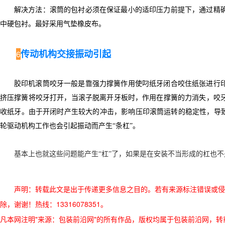
解决方法：滚筒的包衬必须在保证最小的适印压力前提下，通过精
中硬包衬。最好采用气垫橡皮布。
传动机构交接振动引起
6
胶印机滚筒咬牙一般是靠强力撑簧作用使叼纸牙闭合咬住纸张进行
挤压撑簧将咬牙打开，当滚子脱离开牙板时，作用在撑簧的力消失，咬
收纸牙。由于开闭时产生较大的冲击，影响压印滚筒运转的稳定性，导致
轮驱动机构工作也会引起振动而产生“条杠”。
基本上也就这些问题能产生“杠”了，如果是在安装不当形成的杠也
声明：转载此文是出于传递更多信息之目的。若有来源标注错误或侵
除，谢谢！热线：13316078351。
凡本网注明"来源：包装前沿网"的所有作品，版权均属于包装前沿网，转载请必须