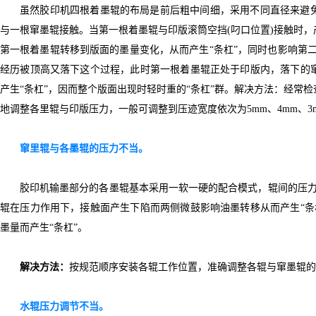
虽然胶印机四根着墨辊的布局是前后粗中间细，采用不同直径来避免
与一根窜墨辊接触。当第一根着墨辊与印版滚筒空挡(叼口位置)接触时
第一根着墨辊转移到版面的墨量变化，从而产生“条杠”，同时也影响第
经历被顶高又落下这个过程，此时第一根着墨辊正处于印版内，落下的窜
产生“条杠”，因而整个版面出现时轻时重的“条杠”群。解决方法：经常
地调整各里辊与印版压力，一般可调整到压迹宽度依次为5mm、4mm、3
窜里辊与各墨辊的压力不当。
胶印机输墨部分的各墨辊基本采用一软一硬的配合模式，辊间的压力调
辊在压力作用下，接触面产生下陷而两侧微鼓影响油墨转移从而产生“条
墨量而产生“条杠”。
解决方法：
按规范顺序安装各辊工作位置，准确调整各辊与窜墨辊的
水辊压力调节不当。