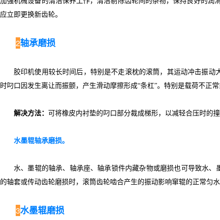
加强机械设备的清洁保养工作，清洁剔除齿轮间的杂物，保持良好的润滑
应立即更换新齿轮。
轴承磨损
2
胶印机使用较长时间后，特别是不走滚枕的滚筒，其运动冲击振动
时叼口因发生离让而振颤，产生滑动摩擦形成“条杠”。特别是载荷不正常
解决方法：
可将橡皮内衬垫的叼口部分裁成梯形，以减轻合压时的撞
水墨辊轴承磨损。
水、墨辊的轴承、轴承座、轴承锁件内藏杂物或磨损也可导致水、墨
的轴套或传动齿轮磨损时，滚筒齿轮啮合产生的振动影响窜辊的正常匀水
水墨辊磨损
3