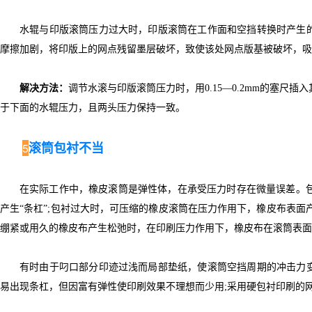
水辊与印版滚筒压力过大时，印版滚筒在工作面和空挡转换时产生的
摩擦加剧，将印版上的网点残留墨层破坏，致使该处网点版基被破坏，吸
解决方法：
调节水滚与印版滚筒压力时，用0.15—0.2mm的塞
于下面的水辊压力，且两头压力保持一致。
滚筒包衬不当
5
在实际工作中，橡皮滚筒是弹性体，在承受压力时存在微量误差。
产生“条杠”;包衬过大时，可压缩的橡皮滚筒在压力作用下，橡皮布表面
绷紧或用久的橡皮布产生松弛时，在印刷压力作用下，橡皮布在滚筒表面
有时由于叼口部分印迹过浅而局部垫纸，使滚筒空挡周期的冲击力变
易出现条杠，但因富有弹性使印刷效果不理想而少用;采用硬包衬印刷的