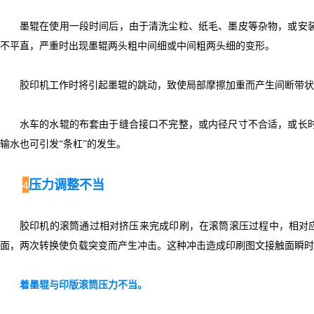
墨辊在使用一段时间后，由于清洗尘粒、纸毛、墨皮等杂物，或安
不平直，严重时出现墨辊两头粗中间细或中间粗两头细的变形。
胶印机工作时将引起墨辊的跳动，致使局部摩擦加重而产生间断带状“
水车的水辊的布套由于缝合接口不完整，或内径尺寸不合适，或长
输水也可引发“条杠”的发生。
压力调整不当
4
胶印机的滚筒通过相对挤压来完成印刷，在滚筒滚压过程中，相对应
面，两次转换使负载突变而产生冲击。这种冲击造成印刷图文接触面瞬时
着墨辊与印版滚筒压力不当。