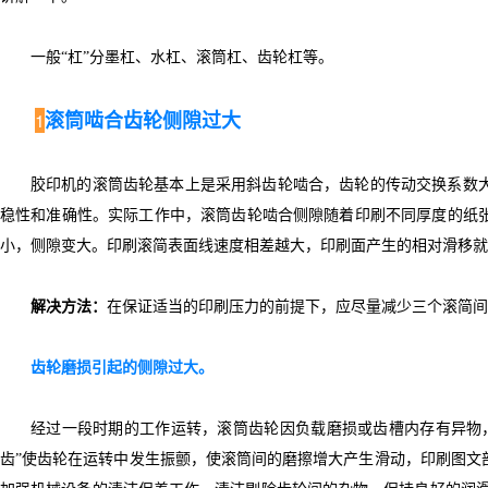
一般“杠”分墨杠、水杠、滚筒杠、齿轮杠等。
滚筒啮合齿轮侧隙过大
1
胶印机的滚筒齿轮基本上是采用斜齿轮啮合，齿轮的传动交换系数
稳性和准确性。实际工作中，滚筒齿轮啮合侧隙随着印刷不同厚度的纸
小，侧隙变大。印刷滚简表面线速度相差越大，印刷面产生的相对滑移就
解决方法：
在保证适当的印刷压力的前提下，应尽量减少三个滚简间
齿轮磨损引起的侧隙过大。
经过一段时期的工作运转，滚筒齿轮因负载磨损或齿槽内存有异物
齿”使齿轮在运转中发生振颤，使滚筒间的磨擦增大产生滑动，印刷图文