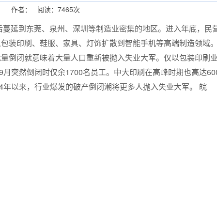
作者： 阅读：7465次
后蔓延到东莞、泉州、深圳等制造业密集的地区。进入年底，民
从包装印刷、鞋服、家具、灯饰扩散到智能手机等高端制造领
批量倒闭就意味着大量人口重新被抛入失业大军。仅以包装印刷
年9月突然倒闭时仅余1700名员工。中大印刷在高峰时期也高达600
14年以来，行业爆发的破产倒闭潮将更多人抛入失业大军。 皖