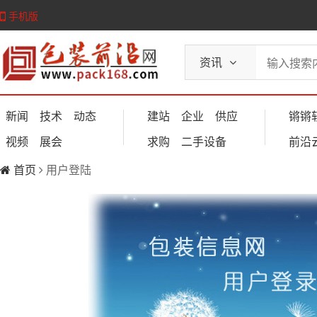
手机版
资讯
新闻
技术
动态
建站
企业
供应
锵锵
视频
展会
求购
二手设备
前沿
首页
用户登陆