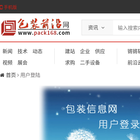
手机版
资讯
新闻
技术
动态
建站
企业
供应
锵锵
视频
展会
求购
二手设备
前沿
首页
用户登陆