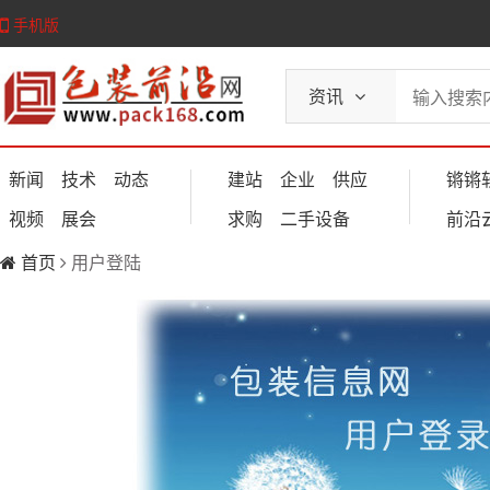
手机版
资讯
新闻
技术
动态
建站
企业
供应
锵锵
视频
展会
求购
二手设备
前沿
首页
用户登陆