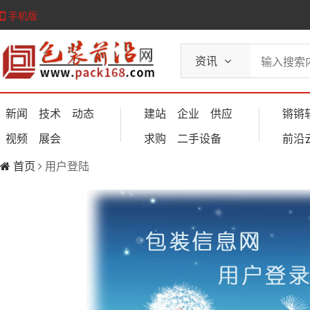
手机版
资讯
新闻
技术
动态
建站
企业
供应
锵锵
视频
展会
求购
二手设备
前沿
首页
用户登陆