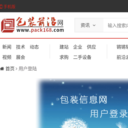
手机版
资讯
新闻
技术
动态
建站
企业
供应
锵锵
视频
展会
求购
二手设备
前沿
首页
用户登陆