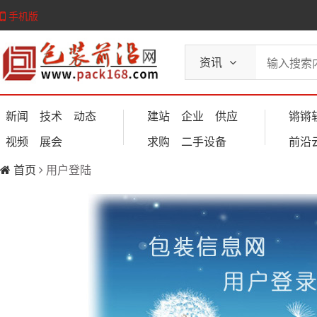
手机版
资讯
新闻
技术
动态
建站
企业
供应
锵锵
视频
展会
求购
二手设备
前沿
首页
用户登陆