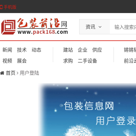
手机版
资讯
新闻
技术
动态
建站
企业
供应
锵锵
视频
展会
求购
二手设备
前沿
首页
用户登陆