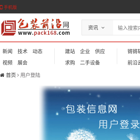
手机版
资讯
新闻
技术
动态
建站
企业
供应
锵锵
视频
展会
求购
二手设备
前沿
首页
用户登陆