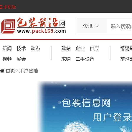
手机版
资讯
新闻
技术
动态
建站
企业
供应
锵锵
视频
展会
求购
二手设备
前沿
首页
用户登陆